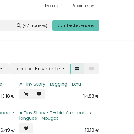
Mon panier
Se connecter
Contactez-nous
(42 trouvés)
En vedette
és)
Trier par :
ge
A Tiny Story - Legging - Ecru
13,18
€
14,83
€
coeur -
A Tiny Story - T-shirt à manches
longues - Nougat
16,49
€
13,18
€