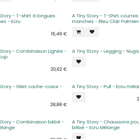
 Story - T-shirt à longues
A Tiny Story - T-Shirt courtes
es - Ecru
manches - Bleu Clair Palmier
16,49
€
 Story - Combinaison Lignée -
A Tiny Story - Legging - Nuga
Plus de stock
rcup
20,62
€
 Story - Gilet cache-coeur -
A Tiny Story - Pull - Ecru mél
e stock
Plus de stock
28,88
€
 Story - Combinaison bébé -
A Tiny Story - Chaussons pou
e stock
Plus de stock
élange
bébé - Ecru Mélange