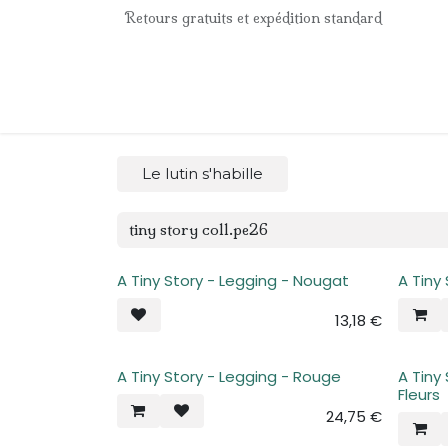
Se rendre au contenu
Retours gratuits et expédition standard
Accueil
e-Shop
Listes de naissance
Panier
Le lutin s'habille
A Tiny Story - Legging - Nougat
A Tiny
13,18
€
A Tiny Story - Legging - Rouge
A Tiny
Fleurs
24,75
€