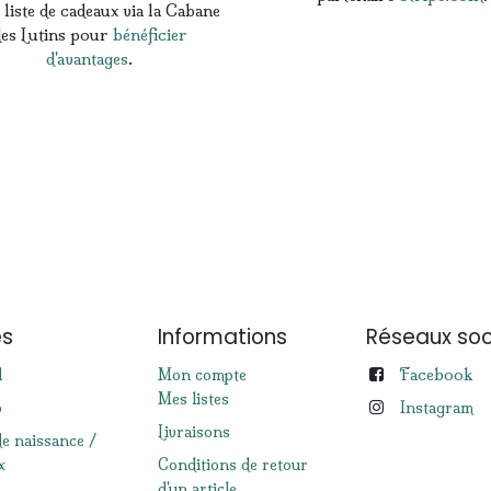
 liste de cadeaux via la Cabane
es Lutins pour
bénéficier
d'avantages
.
es
Informations
Réseaux soc
Facebook
l
Mon compte
Mes listes
p
Instagram
Livraisons
de naissance /
x
Conditions de retour
d'un article