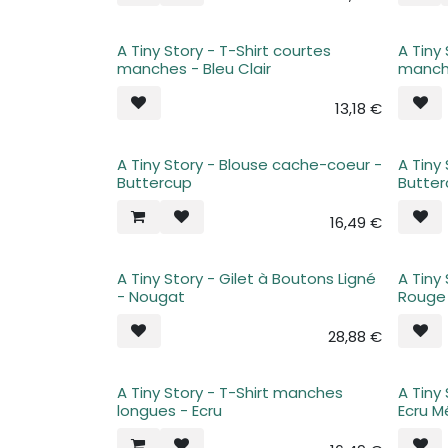
A Tiny Story - T-Shirt courtes
A Tiny
manches - Bleu Clair
manch
13,18
€
A Tiny Story - Blouse cache-coeur -
A Tiny
Buttercup
Butte
16,49
€
A Tiny Story - Gilet à Boutons Ligné
A Tiny
Plus de stock
Plus d
- Nougat
Rouge
28,88
€
A Tiny Story - T-Shirt manches
A Tiny
Plus de stock
Plus d
longues - Ecru
Ecru M