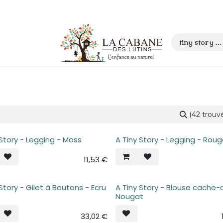
 anniversaire
Contact
(42 trouv
 Story - Legging - Moss
A Tiny Story - Legging - Rou
11,53
€
 Story - Gilet à Boutons - Ecru
A Tiny Story - Blouse cache-
Nougat
33,02
€