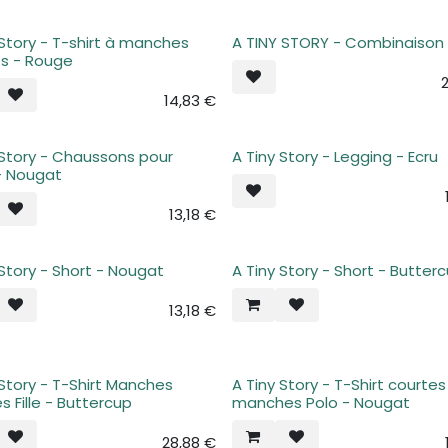
 Story - T-shirt à manches
A TINY STORY - Combinaison 
s - Rouge
14,83
€
 Story - Chaussons pour
A Tiny Story - Legging - Ecru
- Nougat
13,18
€
 Story - Short - Nougat
A Tiny Story - Short - Butter
13,18
€
 Story - T-Shirt Manches
A Tiny Story - T-Shirt courtes
s Fille - Buttercup
manches Polo - Nougat
28,88
€