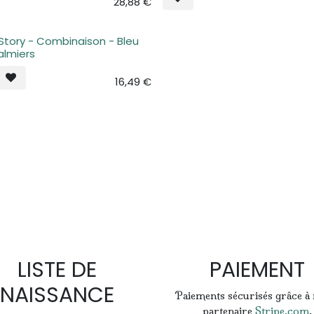
28,88
€
 Story - Combinaison - Bleu
e stock
Palmiers
16,49
€
LISTE DE
PAIEMENT
NAISSANCE
Paiements sécurisés grâce à
partenaire
Stripe.com
.