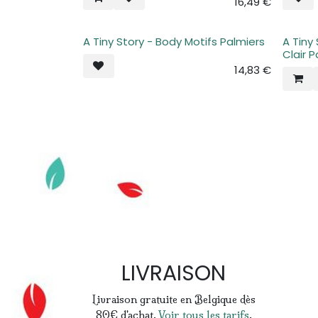
16,49
€
A Tiny Story - Body Motifs Palmiers
A Tiny
Plus de stock
Plus d
Clair 
14,83
€
LIVRAISON
Livraison gratuite en Belgique dès
80€ d'achat.
Voir tous les tarifs
.