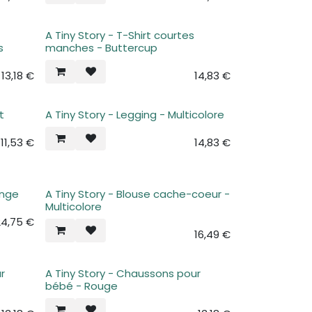
A Tiny Story - T-Shirt courtes
s
manches - Buttercup
13,18
€
14,83
€
t
A Tiny Story - Legging - Multicolore
Plus de stock
11,53
€
14,83
€
ange
A Tiny Story - Blouse cache-coeur -
Plus de stock
Multicolore
24,75
€
16,49
€
r
A Tiny Story - Chaussons pour
Plus de stock
bébé - Rouge