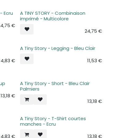
- Ecru
A TINY STORY - Combinaison
imprimé - Multicolore
24,75
€
24,75
€
A Tiny Story - Legging - Bleu Clair
14,83
€
11,53
€
cup
A Tiny Story - Short - Bleu Clair
Palmiers
13,18
€
13,18
€
A Tiny Story - T-Shirt courtes
manches - Ecru
14,83
€
13,18
€