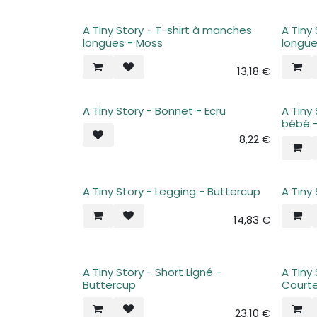
A Tiny Story - T-shirt à manches
A Tiny
longues - Moss
longue
13,18
€
A Tiny Story - Bonnet - Ecru
A Tiny
bébé 
8,22
€
A Tiny Story - Legging - Buttercup
A Tiny
14,83
€
A Tiny Story - Short Ligné -
A Tiny
Buttercup
Courte
23,10
€