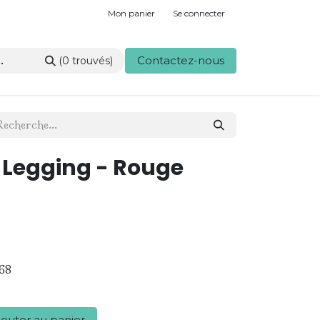
Mon panier
Se connecter
Contactez-nous
(0 trouvés)
- Legging - Rouge
68
outer au panier