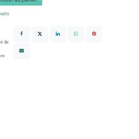
haits
sé de
les