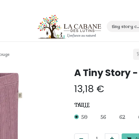
 anniversaire
Contact
Rouge
A Tiny Story 
13,18
€
TAILLE
50
56
62
Aj