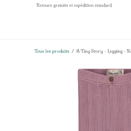
Se rendre au contenu
Retours gratuits et expédition standard
Accueil
e-Shop
Listes de naissance
Panier
Tous les produits
A Tiny Story - Legging - 