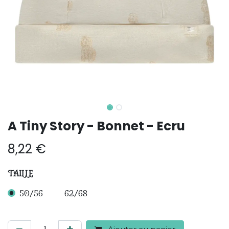
A Tiny Story - Bonnet - Ecru
8,22
€
TAILLE
50/56
62/68