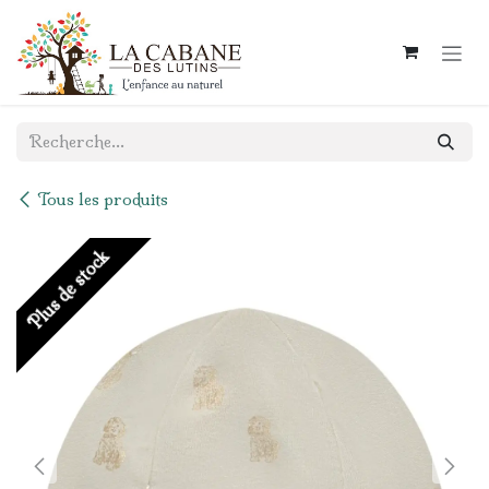
Se rendre au contenu
Tous les produits
Plus de stock