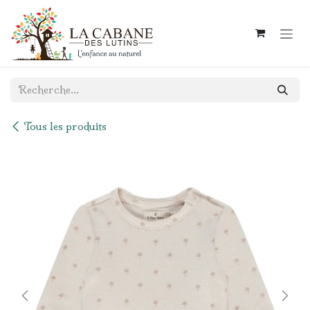
Se rendre au contenu
Tous les produits