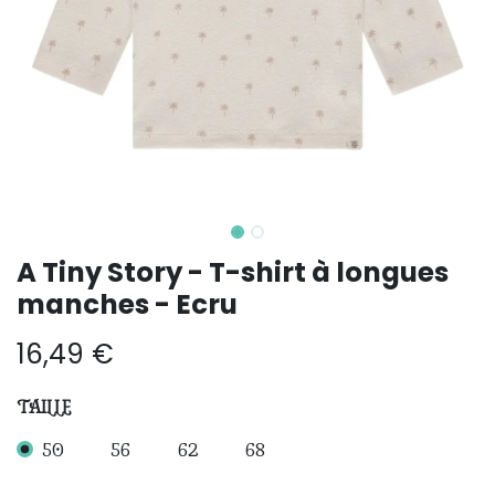
A Tiny Story - T-shirt à longues
manches - Ecru
16,49
€
TAILLE
50
56
62
68