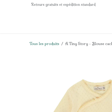
Se rendre au contenu
Retours gratuits et expédition standard
Accueil
e-Shop
Listes de naissance
Panier
Tous les produits
A Tiny Story - Blouse cac