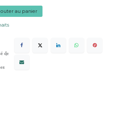
outer au panier
haits
sé de
les