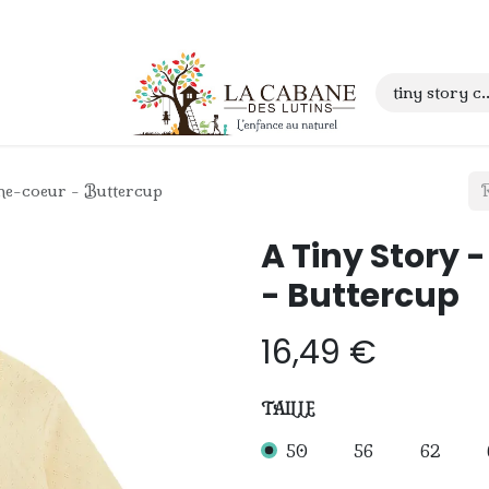
 anniversaire
Contact
he-coeur - Buttercup
A Tiny Story 
- Buttercup
16,49
€
TAILLE
50
56
62