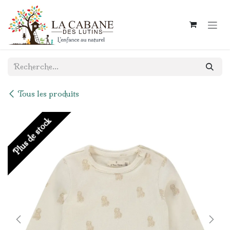
Se rendre au contenu
Tous les produits
Plus de stock