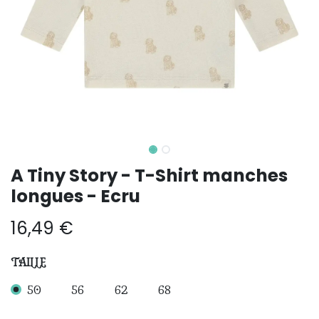
A Tiny Story - T-Shirt manches
longues - Ecru
16,49
€
TAILLE
50
56
62
68