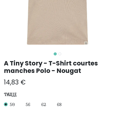
A Tiny Story - T-Shirt courtes
manches Polo - Nougat
14,83
€
TAILLE
50
56
62
68