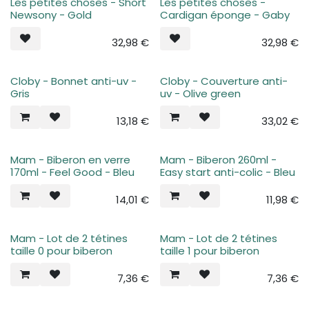
Les petites choses - Short
Les petites choses -
Newsony - Gold
Cardigan éponge - Gaby
32,98
€
32,98
€
Cloby - Bonnet anti-uv -
Cloby - Couverture anti-
Gris
uv - Olive green
13,18
€
33,02
€
Mam - Biberon en verre
Mam - Biberon 260ml -
170ml - Feel Good - Bleu
Easy start anti-colic - Bleu
14,01
€
11,98
€
Mam - Lot de 2 tétines
Mam - Lot de 2 tétines
taille 0 pour biberon
taille 1 pour biberon
7,36
€
7,36
€