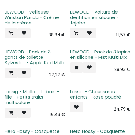
LIEWOOD - Veilleuse
LIEWOOD - Voiture de
Winston Panda - Crème
dentition en silicone -
de la crème
Jojoba
38,84
€
11,57
€
LIEWOOD - Pack de 3
LIEWOOD - Pack de 3 lapins
gants de toilette
en silicone - Mist Multi Mix
Sylvester - Apple Red Multi
28,93
€
27,27
€
Lassig - Maillot de bain -
Lassig - Chaussures
fille - Petits traits
enfants - Rose poudré
multicolore
24,79
€
16,49
€
Hello Hossy - Casquette
Hello Hossy - Casquette