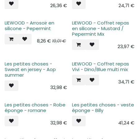
26,36
€
24,71
€
LIEWOOD - Arrosoir en
LIEWOOD - Coffret repas
silicone - Pepermint
en silicone - Mustard /
Pepermint Mix
8,26
€
19,01
€
23,97
€
Les petites choses -
LIEWOOD - Coffret repas
Sweat en jersey - Aop
Vivi - Dino/Blue multi mix
summer
34,71
€
32,98
€
Les petites choses - Robe
Les petites choses - veste
éponge - romane
éponge - Billy
32,98
€
41,24
€