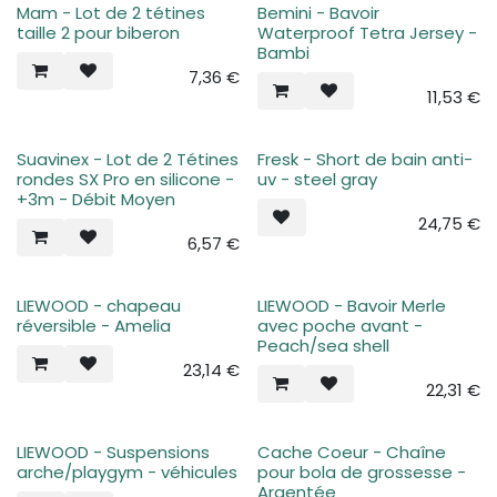
Mam - Lot de 2 tétines
Bemini - Bavoir
taille 2 pour biberon
Waterproof Tetra Jersey -
Bambi
7,36
€
11,53
€
Suavinex - Lot de 2 Tétines
Fresk - Short de bain anti-
rondes SX Pro en silicone -
uv - steel gray
+3m - Débit Moyen
24,75
€
6,57
€
LIEWOOD - chapeau
LIEWOOD - Bavoir Merle
réversible - Amelia
avec poche avant -
Peach/sea shell
23,14
€
22,31
€
LIEWOOD - Suspensions
Cache Coeur - Chaîne
arche/playgym - véhicules
pour bola de grossesse -
Argentée