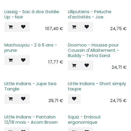
Lassig - Sac à dos Goldie
Lilliputiens - Peluche
Up - Noir
d'activités - Joe
107,40
€
24,75
€
Machouyou - 2 à 6 ans -
Doomoo - Housse pour
prune
Coussin d'Allaitement -
Buddy - Tetra Sand
17,77
€
24,71
€
Little Indians - Jupe Sea
Little Indians - Short simply
Tangle
taupe
29,71
€
24,75
€
Little Indians - Pantalon
Squiz - Embout
12/18 mois - Acorn Brown
ergonomique