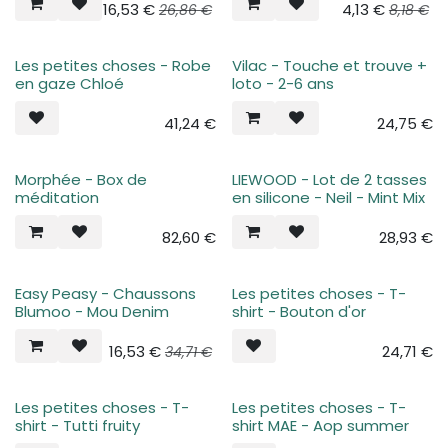
16,53
€
4,13
€
26,86
€
8,18
€
Les petites choses - Robe
Vilac - Touche et trouve +
en gaze Chloé
loto - 2-6 ans
41,24
€
24,75
€
Morphée - Box de
LIEWOOD - Lot de 2 tasses
méditation
en silicone - Neil - Mint Mix
82,60
€
28,93
€
Easy Peasy - Chaussons
Les petites choses - T-
Blumoo - Mou Denim
shirt - Bouton d'or
16,53
€
24,71
€
34,71
€
Les petites choses - T-
Les petites choses - T-
shirt - Tutti fruity
shirt MAE - Aop summer