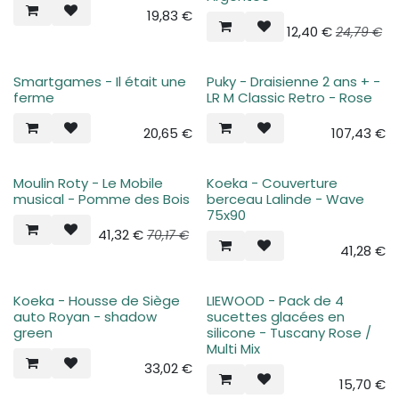
19,83
€
12,40
€
24,79
€
Smartgames - Il était une
Puky - Draisienne 2 ans + -
ferme
LR M Classic Retro - Rose
20,65
€
107,43
€
Moulin Roty - Le Mobile
Koeka - Couverture
musical - Pomme des Bois
berceau Lalinde - Wave
75x90
41,32
€
70,17
€
41,28
€
Koeka - Housse de Siège
LIEWOOD - Pack de 4
auto Royan - shadow
sucettes glacées en
green
silicone - Tuscany Rose /
Multi Mix
33,02
€
15,70
€