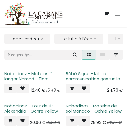
Se rendre au contenu
Idées cadeaux
Le lutin à l'école
Le lu
Nobodinoz - Matelas à
Bébé Signe - Kit de
langer Nomad - Flore
communication gestuelle
12,40
€
24,79
€
16,49
€
Nobodinoz - Tour de Lit
Nobodinoz - Matelas de
Alexendria - Ochre Yellow
sol Monaco - Ochre Yellow
20,66
€
28,93
€
41,28
€
62,77
€