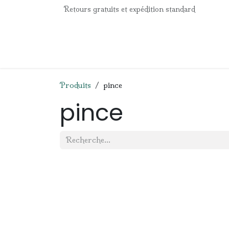
Se rendre au contenu
Retours gratuits et expédition standard
Accueil
e-Shop
Listes de naissance
Panier
Produits
pince
pince