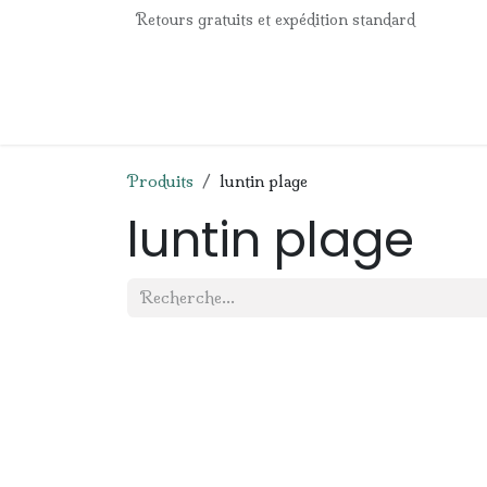
Se rendre au contenu
Retours gratuits et expédition standard
Accueil
e-Shop
Listes de naissance
Panier
Produits
luntin plage
luntin plage