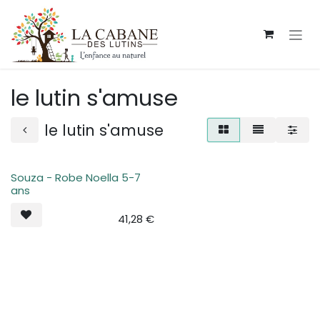
Se rendre au contenu
le lutin s'amuse
le lutin s'amuse
Souza - Robe Noella 5-7
Plus de stock
ans
41,28
€