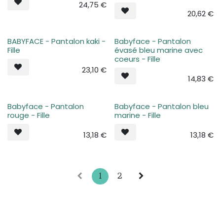
24,75
€
20,62
€
BABYFACE - Pantalon kaki -
Babyface - Pantalon
Plus de stock
Plus de stock
Fille
évasé bleu marine avec
coeurs - Fille
23,10
€
14,83
€
Babyface - Pantalon
Babyface - Pantalon bleu
Plus de stock
Plus de stock
rouge - Fille
marine - Fille
13,18
€
13,18
€
1
2