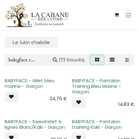
Se rendre au contenu
Le lutin s'habille
(73 trouvés)
BABYFACE - Gilet bleu
BABYFACE - Pantalon
marine - Garçon
Training Bleu Marine -
Garçon
24,75
€
14,83
€
BABYFACE - Sweatshirt à
BABYFACE - Pantalon
lignes Blanc/Kaki - Garçon
training Kaki - Garçon