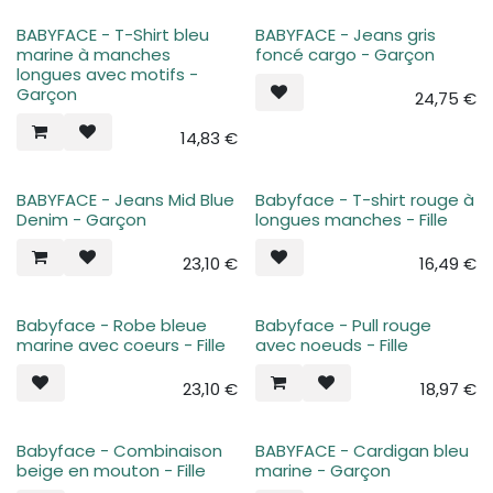
BABYFACE - T-Shirt bleu
BABYFACE - Jeans gris
marine à manches
foncé cargo - Garçon
longues avec motifs -
Garçon
24,75
€
14,83
€
BABYFACE - Jeans Mid Blue
Babyface - T-shirt rouge à
Denim - Garçon
longues manches - Fille
23,10
€
16,49
€
Babyface - Robe bleue
Babyface - Pull rouge
marine avec coeurs - Fille
avec noeuds - Fille
23,10
€
18,97
€
Babyface - Combinaison
BABYFACE - Cardigan bleu
beige en mouton - Fille
marine - Garçon