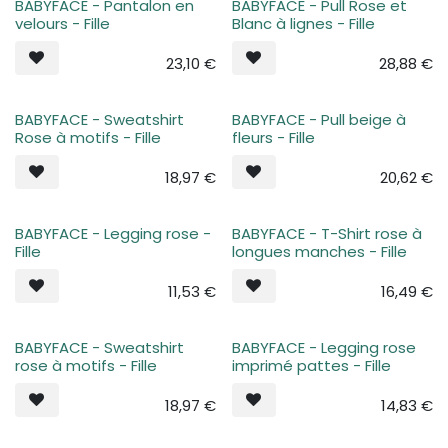
BABYFACE - Pantalon en
BABYFACE - Pull Rose et
Plus de stock
Plus de stock
velours - Fille
Blanc à lignes - Fille
23,10
€
28,88
€
BABYFACE - Sweatshirt
BABYFACE - Pull beige à
Plus de stock
Plus de stock
Rose à motifs - Fille
fleurs - Fille
18,97
€
20,62
€
BABYFACE - Legging rose -
BABYFACE - T-Shirt rose à
Plus de stock
Plus de stock
Fille
longues manches - Fille
11,53
€
16,49
€
BABYFACE - Sweatshirt
BABYFACE - Legging rose
Plus de stock
Plus de stock
rose à motifs - Fille
imprimé pattes - Fille
18,97
€
14,83
€