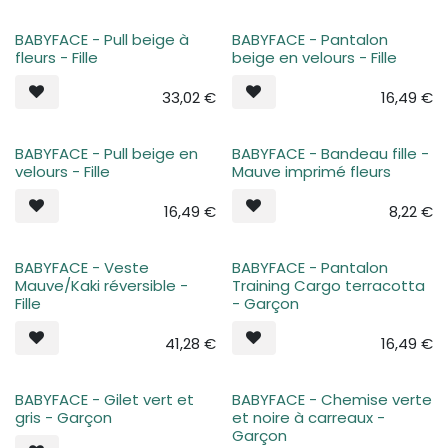
BABYFACE - Pull beige à
BABYFACE - Pantalon
Plus de stock
Plus de stock
fleurs - Fille
beige en velours - Fille
33,02
€
16,49
€
BABYFACE - Pull beige en
BABYFACE - Bandeau fille -
Plus de stock
Plus de stock
velours - Fille
Mauve imprimé fleurs
16,49
€
8,22
€
BABYFACE - Veste
BABYFACE - Pantalon
Plus de stock
Plus de stock
Mauve/Kaki réversible -
Training Cargo terracotta
Fille
- Garçon
41,28
€
16,49
€
BABYFACE - Gilet vert et
BABYFACE - Chemise verte
Plus de stock
Plus de stock
gris - Garçon
et noire à carreaux -
Garçon