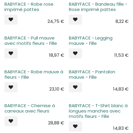
BABYFACE - Robe rose
BABYFACE - Bandeau fille -
Plus de stock
Plus de stock
imprimé pattes
Rose imprimé pattes
24,75
€
8,22
€
BABYFACE - Pull mauve
BABYFACE - Legging
Plus de stock
Plus de stock
avec motifs fleurs - Fille
mauve - Fille
18,97
€
11,53
€
BABYFACE - Robe mauve à
BABYFACE - Pantalon
Plus de stock
Plus de stock
fleurs - Fille
mauve - Fille
23,10
€
14,83
€
BABYFACE - Chemise à
BABYFACE - T-Shirt blanc à
Plus de stock
Plus de stock
carreaux avec fleurs
longues manches avec
motifs fleurs - Fille
28,88
€
14,83
€