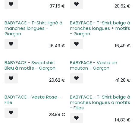
37,15
€
20,62
€
BABYFACE - T-Shirt ligné à
BABYFACE - T-Shirt beige à
Plus de stock
Plus de stock
manches longues -
manches longues + motifs
Garçon
- Garçon
16,49
€
16,49
€
BABYFACE - Sweatshirt
BABYFACE - Veste en
Plus de stock
Plus de stock
Bleu à motifs - Garçon
mouton - Garçon
20,62
€
41,28
€
BABYFACE - Veste Rose -
BABYFACE - T-Shirt beige à
Plus de stock
Plus de stock
Fille
manches longues à motifs
- Filles
28,88
€
14,83
€