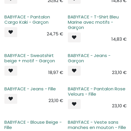
20,62
€
14,83
€
BABYFACE - Pantalon
BABYFACE - T-Shirt Bleu
Cargo Kaki - Garçon
Marine avec motifs -
Garçon
24,75
€
14,83
€
BABYFACE - Sweatshirt
BABYFACE - Jeans -
beige + motif - Garçon
Garçon
18,97
€
23,10
€
BABYFACE - Jeans - Fille
BABYFACE - Pantalon Rose
Velours - Fille
23,10
€
23,10
€
BABYFACE - Blouse Beige -
BABYFACE - Veste sans
Fille
manches en mouton - Fille