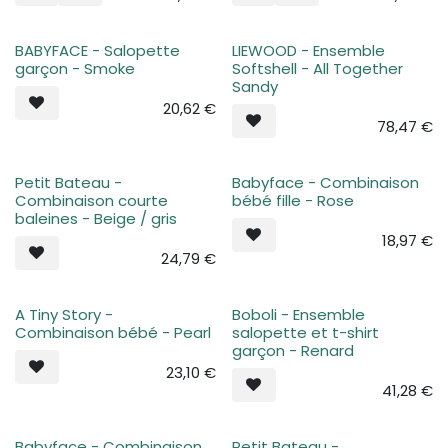
BABYFACE - Salopette
LIEWOOD - Ensemble
Plus de stock
Plus de stock
garçon - Smoke
Softshell - All Together
Sandy
20,62
€
78,47
€
Petit Bateau -
Babyface - Combinaison
Plus de stock
Plus de stock
Combinaison courte
bébé fille - Rose
baleines - Beige / gris
18,97
€
24,79
€
A Tiny Story -
Boboli - Ensemble
Plus de stock
Plus de stock
Combinaison bébé - Pearl
salopette et t-shirt
garçon - Renard
23,10
€
41,28
€
Babyface - Combinaison
Petit Bateau -