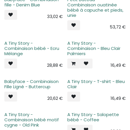
Plus de stock
Plus de stock
fille - Denim Blue
Combinaison ouatinée
bébé à capuche et pieds,
unie
33,02
€
53,72
€
A Tiny Story -
A Tiny Story -
Plus de stock
Plus de stock
Combinaison bébé - Ecru
Combinaison - Bleu Clair
Mélange
Palmiers
28,88
€
16,49
€
Babyface - Combinaison
A Tiny Story - T-shirt - Bleu
Plus de stock
Plus de stock
Fille Ligné - Buttercup
Clair
20,62
€
16,49
€
A Tiny Story -
A Tiny Story - Salopette
Plus de stock
Plus de stock
Combinaison bébé motif
bébé - Coffee
cygne - Old Pink