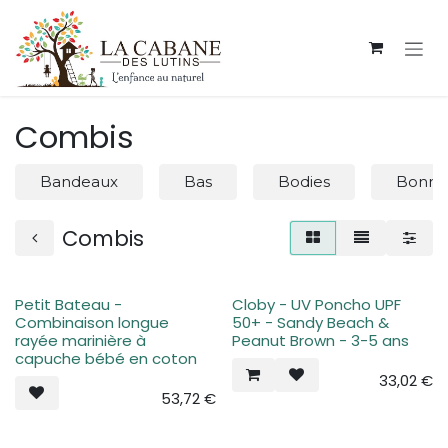
Se rendre au contenu
Combis
Bandeaux
Bas
Bodies
Bonnet
Combis
Petit Bateau -
Cloby - UV Poncho UPF
Combinaison longue
50+ - Sandy Beach &
rayée marinière à
Peanut Brown - 3-5 ans
capuche bébé en coton
33,02
€
53,72
€