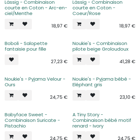
Lässig - Combinaison
Lässig - Combinaison
courte en Coton - Arc-en-
courte en Coton -
ciel/Menthe
Coeur/Rose
18,97
€
18,97
€
Boboli - Salopette
Noukie's - Combinaison
fantaisie pour fille
pilote beige Groloudoux
27,23
€
41,28
€
Noukie's - Pyjama Velour -
Noukie's - Pyjama bébé -
Ours
Eléphant gris
24,75
€
23,10
€
Babyface Sweet -
A Tiny Story -
Combinaison Suricate -
Combinaison bébé motif
Pistachio
renard - Ivory
24,75
€
24,75
€