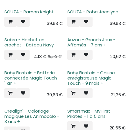
SOUZA - Ramon Knight
SOUZA - Robe Jocelyne
39,63
€
39,63
€
Sebra - Hochet en
Auzou - Grands Jeux -
crochet - Bateau Navy
Affamés - 7 ans +
4,13
€
20,62
€
16,53
€
Baby Einstein - Batterie
Baby Einstein - Caisse
connectée Magic Touch -
enregistreuse Magic
1 an +
Touch - 9 mois +
39,63
€
31,36
€
Crealign' - Coloriage
Smartmax - My First
magique Les Animocolo -
Pirates - 1 à 5 ans
3 ans +
20,65
€