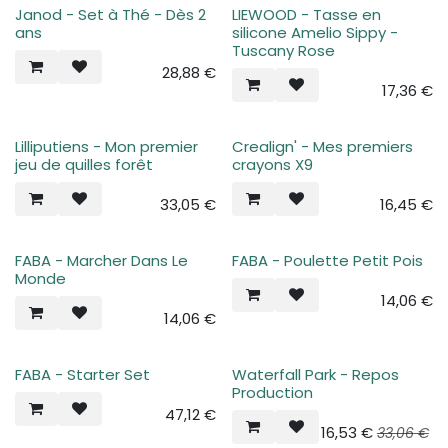
Janod - Set à Thé - Dès 2
LIEWOOD - Tasse en
ans
silicone Amelio Sippy -
Tuscany Rose
28,88
€
17,36
€
Lilliputiens - Mon premier
Crealign' - Mes premiers
jeu de quilles forêt
crayons X9
33,05
€
16,45
€
FABA - Marcher Dans Le
FABA - Poulette Petit Pois
Monde
14,06
€
14,06
€
FABA - Starter Set
Waterfall Park - Repos
Production
47,12
€
16,53
€
33,06
€