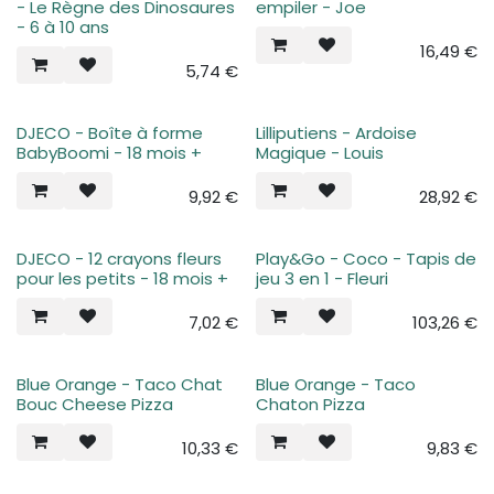
- Le Règne des Dinosaures
empiler - Joe
- 6 à 10 ans
16,49
€
5,74
€
DJECO - Boîte à forme
Lilliputiens - Ardoise
BabyBoomi - 18 mois +
Magique - Louis
9,92
€
28,92
€
DJECO - 12 crayons fleurs
Play&Go - Coco - Tapis de
pour les petits - 18 mois +
jeu 3 en 1 - Fleuri
7,02
€
103,26
€
Blue Orange - Taco Chat
Blue Orange - Taco
Bouc Cheese Pizza
Chaton Pizza
10,33
€
9,83
€