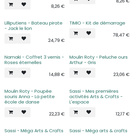
8,26
€
8,26
€
Lilliputiens - Bateau pirate
TIMIO - Kit de démarrage
- Jack le lion
78,47
€
24,79
€
Namaki - Coffret 3 vernis -
Moulin Roty - Peluche ours
Roses éternelles
Arthur - Gris
14,88
€
23,06
€
Moulin Roty - Poupée
Sassi - Mes premières
souris Anna - La petite
activités Arts & Crafts -
école de danse
L'espace
22,23
€
12,17
€
Sassi - Méga Arts & Crafts
Sassi - Méga arts & crafts