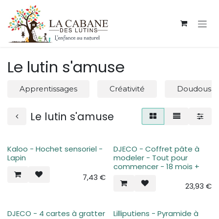
Se rendre au contenu
Le lutin s'amuse
Apprentissages
Créativité
Doudous, 
Le lutin s'amuse
Kaloo - Hochet sensoriel -
DJECO - Coffret pâte à
Lapin
modeler - Tout pour
commencer - 18 mois +
7,43
€
23,93
€
DJECO - 4 cartes à gratter
Lilliputiens - Pyramide à