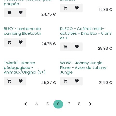
poupée
12,36
€
24,75
€
BUKY - Lanterne de
DJECO - Coffret multi-
camping Bluetooth
activités - Dino Box - 6 ans
et +
24,75
€
28,93
€
Twistiti - Montre
WOW - Johnny Jungle
pédagogique -
Plane - Avion de Johnny
Animaux/Original (3+)
Jungle
45,37
€
21,90
€
4
5
6
7
8