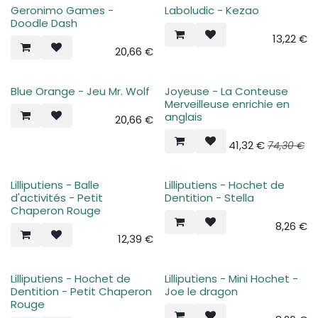
Geronimo Games -
Laboludic - Kezao
Doodle Dash
13,22
€
20,66
€
Blue Orange - Jeu Mr. Wolf
Joyeuse - La Conteuse
Merveilleuse enrichie en
anglais
20,66
€
41,32
€
74,30
€
Lilliputiens - Balle
Lilliputiens - Hochet de
d'activités - Petit
Dentition - Stella
Chaperon Rouge
8,26
€
12,39
€
Lilliputiens - Hochet de
Lilliputiens - Mini Hochet -
Dentition - Petit Chaperon
Joe le dragon
Rouge