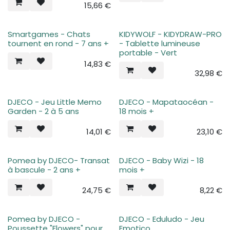
15,66
€
Smartgames - Chats
KIDYWOLF - KIDYDRAW-PRO
tournent en rond - 7 ans +
- Tablette lumineuse
portable - Vert
14,83
€
32,98
€
DJECO - Jeu Little Memo
DJECO - Mapataocéan -
Garden - 2 à 5 ans
18 mois +
14,01
€
23,10
€
Pomea by DJECO- Transat
DJECO - Baby Wizi - 18
à bascule - 2 ans +
mois +
24,75
€
8,22
€
Pomea by DJECO -
DJECO - Eduludo - Jeu
Poussette "Flowers" pour
Emotico