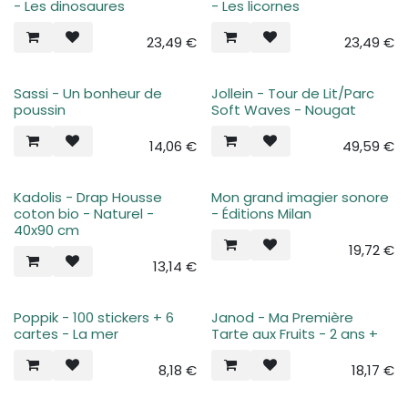
- Les dinosaures
- Les licornes
23,49
€
23,49
€
Sassi - Un bonheur de
Jollein - Tour de Lit/Parc
poussin
Soft Waves - Nougat
14,06
€
49,59
€
Kadolis - Drap Housse
Mon grand imagier sonore
coton bio - Naturel -
- Éditions Milan
40x90 cm
19,72
€
13,14
€
Poppik - 100 stickers + 6
Janod - Ma Première
cartes - La mer
Tarte aux Fruits - 2 ans +
8,18
€
18,17
€