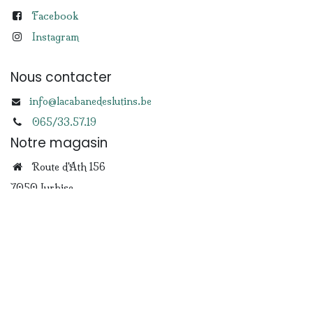
Facebook
Instagram
Nous contacter
info@lacabanedeslutins.be
065/33.57.19
Notre magasin
Route d'Ath 156
7050 Jurbise
Copyright © La Cabane des Lutins
Généré par
- Le #1
Open Source eCommerce