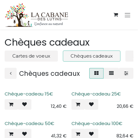
Se rendre au contenu
Chèques cadeaux
Cartes de voeux
Chèques cadeaux
S
Chèques cadeaux
Chèque-cadeau 15€
Chèque-cadeau 25€
12,40
€
20,66
€
Chèque-cadeau 50€
Chèque-cadeau 100€
41,32
€
82,64
€