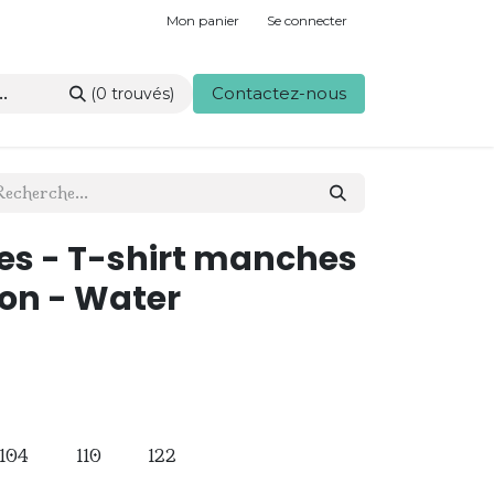
Mon panier
Se connecter
Contactez-nous
(0 trouvés)
ies - T-shirt manches
on - Water
104
110
122