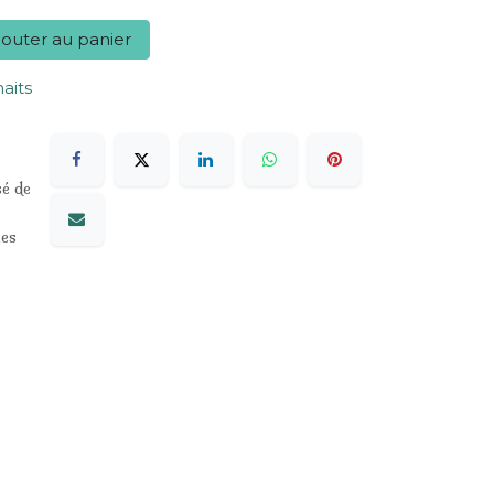
outer au panier
haits
sé de
les