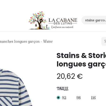
 anniversaire
Contact
t manches longues garçon - Water
Stains & Stor
longues garç
20,62
€
TAILLE
92
98
116