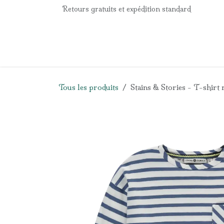
Se rendre au contenu
Retours gratuits et expédition standard
Accueil
e-Shop
Listes de naissance
Panier
Tous les produits
Stains & Stories - T-shir