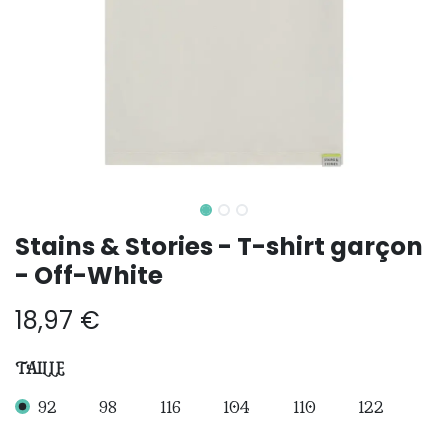
Stains & Stories - T-shirt garçon
- Off-White
18,97
€
TAILLE
92
98
116
104
110
122