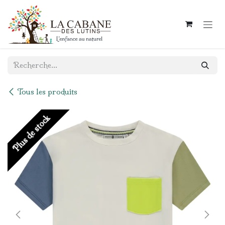
Se rendre au contenu
Tous les produits
Plus de stock