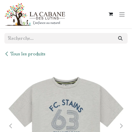
Se rendre au contenu
Tous les produits