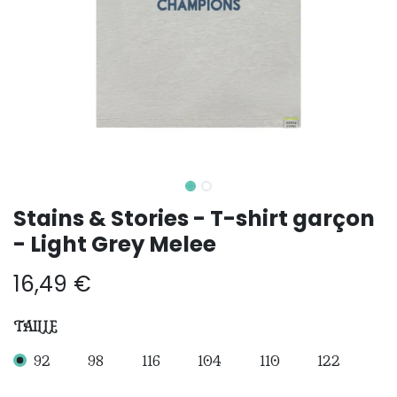
Stains & Stories - T-shirt garçon
- Light Grey Melee
16,49
€
TAILLE
92
98
116
104
110
122