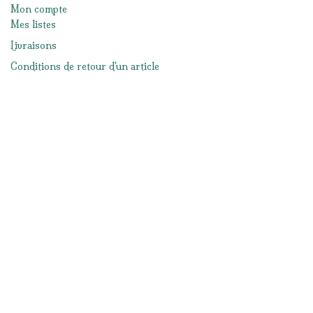
Mon compte
Mes listes
Livraisons
Conditions de retour d'un article
Moyens de paiement
Mentions légales
Conditions générales de ventes
Réseaux sociaux
Facebook
Instagram
Nous contacter
info@lacabanedeslutins.be
065/33.57.19