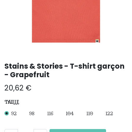
Stains & Stories - T-shirt garçon
- Grapefruit
20,62
€
TAILLE
92
98
116
104
110
122