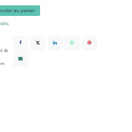
outer au panier
haits
sé de
les