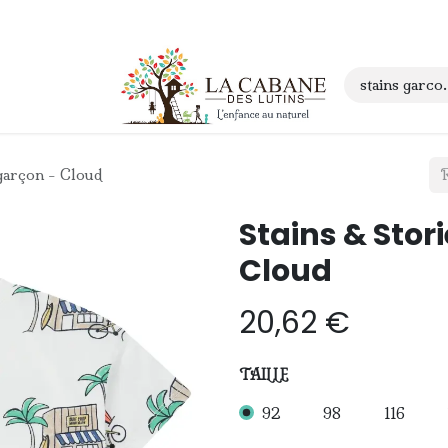
 anniversaire
Contact
 garçon - Cloud
Stains & Stori
Cloud
20,62
€
TAILLE
92
98
116