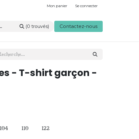
Mon panier
Se connecter
Contactez-nous
(0 trouvés)
es - T-shirt garçon -
104
110
122