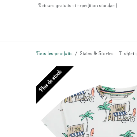
Se rendre au contenu
Retours gratuits et expédition standard
Accueil
e-Shop
Listes de naissance
Panier
Tous les produits
Stains & Stories - T-shirt
Plus de stock