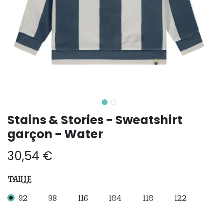
Stains & Stories - Sweatshirt
garçon - Water
30,54
€
TAILLE
92
98
116
104
110
122