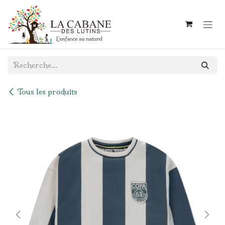
Se rendre au contenu
Tous les produits