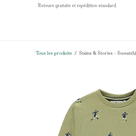
Se rendre au contenu
Retours gratuits et expédition standard
Accueil
e-Shop
Listes de naissance
Panier
Tous les produits
Stains & Stories - Sweatsh