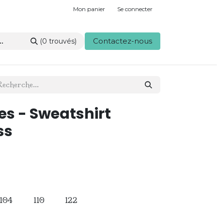
Mon panier
Se connecter
Contactez-nous
(0 trouvés)
ies - Sweatshirt
ss
104
110
122