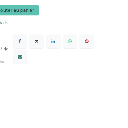
outer au panier
haits
sé de
les