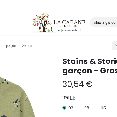
 anniversaire
Contact
irt garçon - Grass
Stains & Stor
garçon - Gra
30,54
€
TAILLE
92
98
116