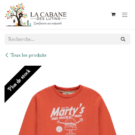
Se rendre au contenu
Tous les produits
Plus de stock