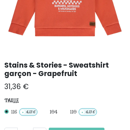
Stains & Stories - Sweatshirt
garçon - Grapefruit
31,36
€
TAILLE
116
104
110
+
4,13
€
+
4,13
€