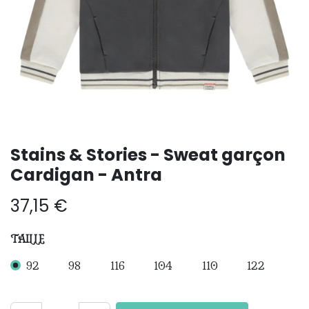
Stains & Stories - Sweat garçon
Cardigan - Antra
37,15
€
TAILLE
92
98
116
104
110
122