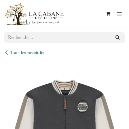
Se rendre au contenu
Tous les produits