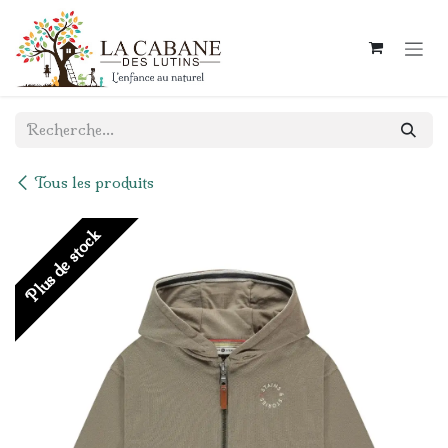
Se rendre au contenu
Tous les produits
Plus de stock