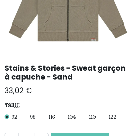
Stains & Stories - Sweat garçon
à capuche - Sand
33,02
€
TAILLE
92
98
116
104
110
122