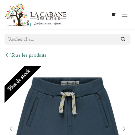
Se rendre au contenu
Tous les produits
Plus de stock