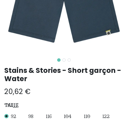
Stains & Stories - Short garçon -
Water
20,62
€
TAILLE
92
98
116
104
110
122