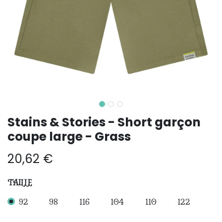
Stains & Stories - Short garçon
coupe large - Grass
20,62
€
TAILLE
92
98
116
104
110
122