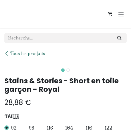
Se rendre au contenu
Tous les produits
Stains & Stories - Short en toile
garçon - Royal
28,88
€
TAILLE
92
98
116
104
110
122