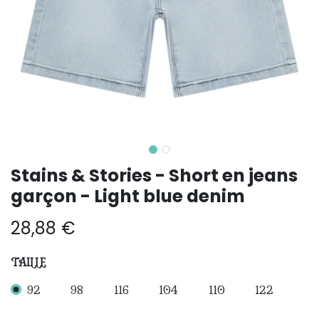
Stains & Stories - Short en jeans
garçon - Light blue denim
28,88
€
TAILLE
92
98
116
104
110
122