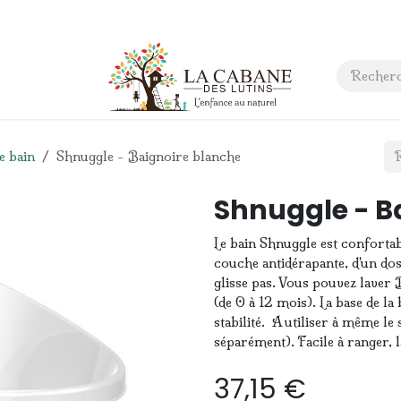
 anniversaire
Contact
e bain
Shnuggle - Baignoire blanche
Shnuggle - B
Le bain Shnuggle est confortab
couche antidérapante, d'un dos
glisse pas. Vous pouvez laver 
(de 0 à 12 mois). La base de 
stabilité. A utiliser à même le
séparément). Facile à ranger, 
37,15
€