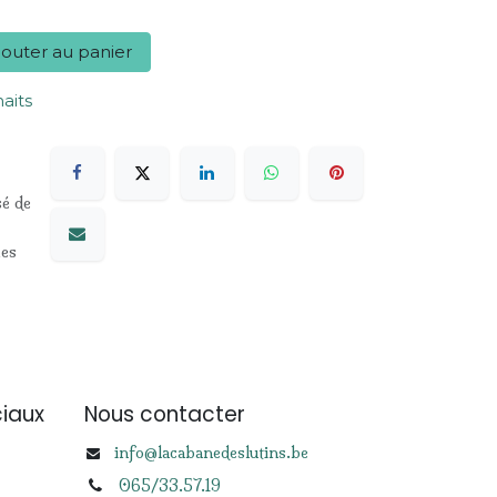
outer au panier
haits
sé de
les
iaux
Nous contacter
info@lacabanedeslutins.be
065/33.57.19