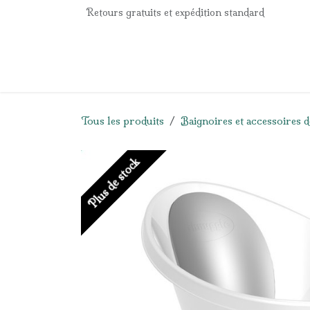
Se rendre au contenu
Retours gratuits et expédition standard
Accueil
e-Shop
Listes de naissance
Panier
Tous les produits
Baignoires et accessoires d
Plus de stock