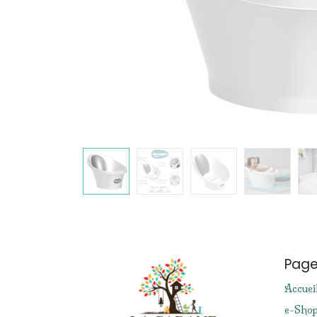
Pag
Accuei
e-Sho