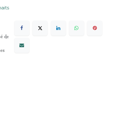
haits
sé de
les