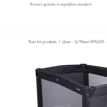
Se rendre au contenu
Retours gratuits et expédition standard
Accueil
e-Shop
Listes de naissance
Panier
Tous les produits
Quax - Lit Pliant 60X120 -