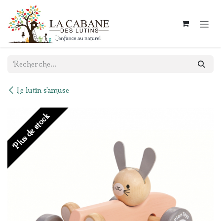
Se rendre au contenu
Le lutin s'amuse
Plus de stock