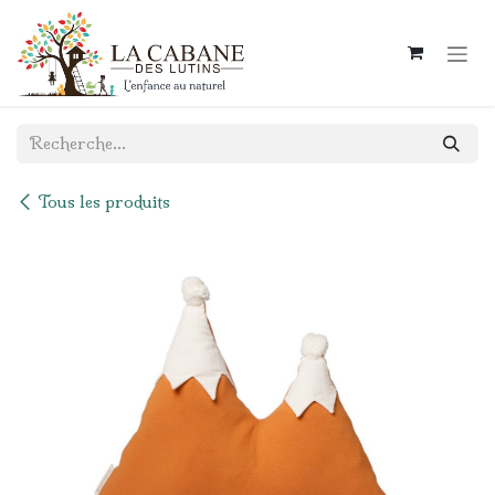
Se rendre au contenu
Tous les produits