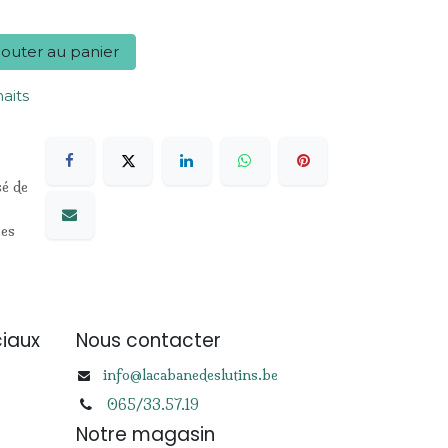
outer au panier
haits
sé de
les
iaux
Nous contacter
info@lacabanedeslutins.be
065/33.57.19
Notre magasin