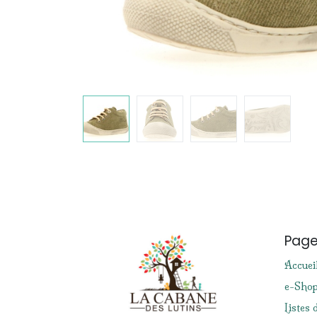
Pag
Accuei
e-Sho
Listes 