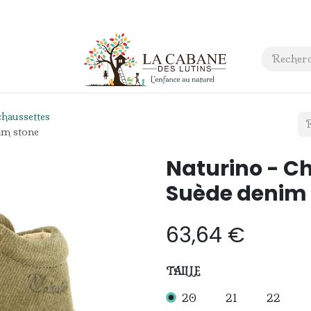
 anniversaire
Contact
chaussettes
im stone
Naturino - C
Suède denim
63,64
€
TAILLE
20
21
22