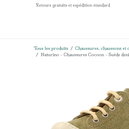
Se rendre au contenu
Retours gratuits et expédition standard
Accueil
e-Shop
Listes de naissance
Panier
Tous les produits
Chaussures, chaussons et 
Naturino - Chaussures Cocoon - Suède den