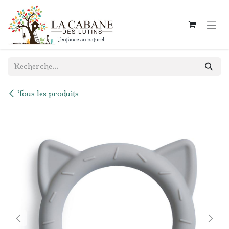
Se rendre au contenu
Tous les produits