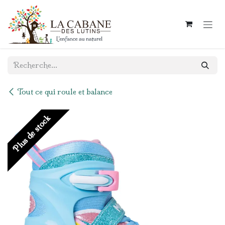
Se rendre au contenu
Tout ce qui roule et balance
Plus de stock