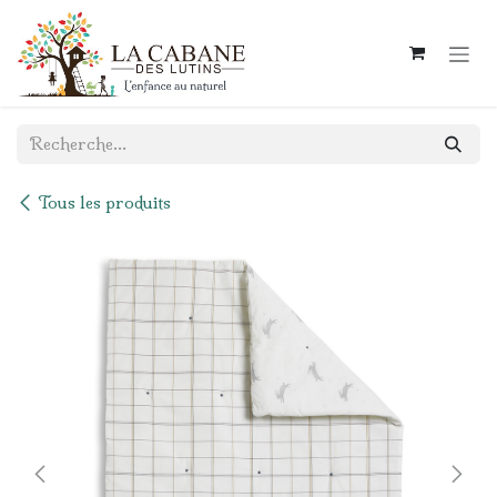
Se rendre au contenu
Tous les produits