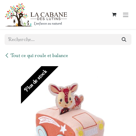
Se rendre au contenu
Tout ce qui roule et balance
Plus de stock