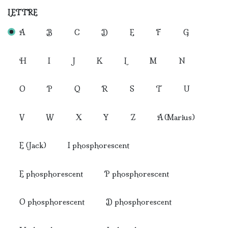
LETTRE
A
B
C
D
E
F
G
H
I
J
K
L
M
N
O
P
Q
R
S
T
U
V
W
X
Y
Z
A (Marius)
E (Jack)
I phosphorescent
E phosphorescent
P phosphorescent
O phosphorescent
D phosphorescent