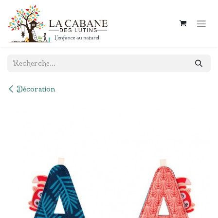
Se rendre au contenu
Décoration