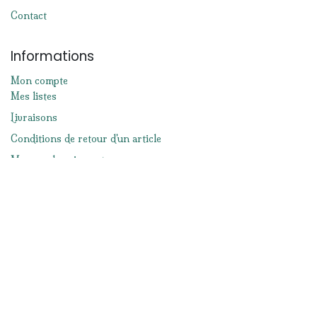
Contact
Informations
Mon compte
Mes listes
Livraisons
Conditions de retour d'un article
Moyens de paiement
Mentions légales
Conditions générales de ventes
Réseaux sociaux
Facebook
Instagram