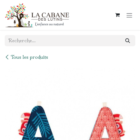
Se rendre au contenu
Tous les produits