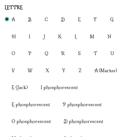
LETTRE
A
B
C
D
E
F
G
H
I
J
K
L
M
N
O
P
Q
R
S
T
U
V
W
X
Y
Z
A (Marius)
E (Jack)
I phosphorescent
E phosphorescent
P phosphorescent
O phosphorescent
D phosphorescent