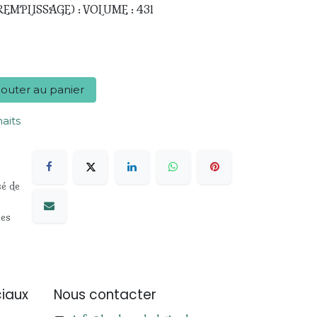
MPLISSAGE) : VOLUME : 43l
outer au panier
haits
sé de
les
iaux
Nous contacter