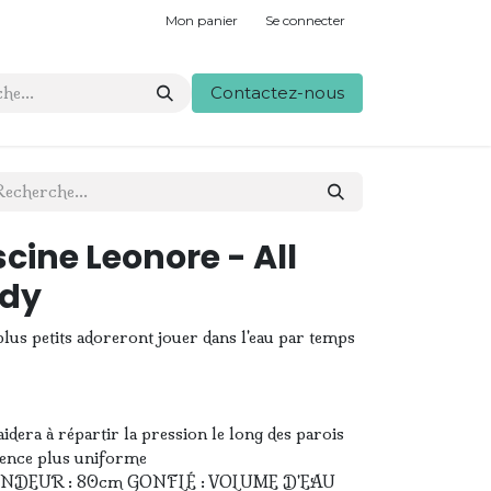
Mon panier
Se connecter
Contactez-nous
cine Leonore - All
ndy
 plus petits adoreront jouer dans l'eau par temps
 aidera à répartir la pression le long des parois
arence plus uniforme
NDEUR : 80cm GONFLÉ : VOLUME D'EAU