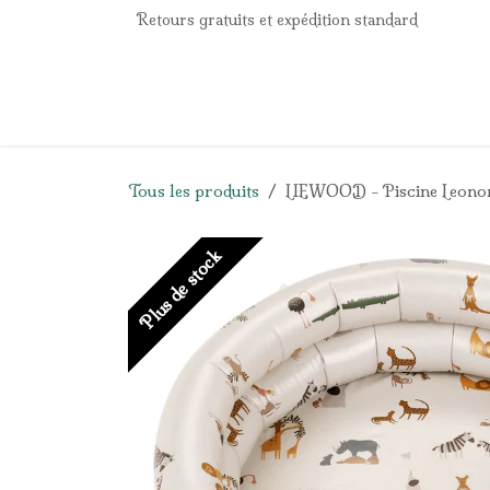
Se rendre au contenu
Retours gratuits et expédition standard
Accueil
e-Shop
Listes de naissance
Panier
Tous les produits
LIEWOOD - Piscine Leonor
Plus de stock