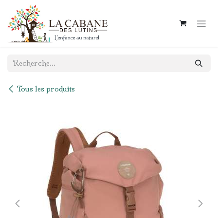
Se rendre au contenu
Tous les produits