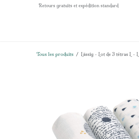
Se rendre au contenu
Retours gratuits et expédition standard
Accueil
e-Shop
Listes de naissance
Panier
Tous les produits
Lässig - Lot de 3 tétras L -