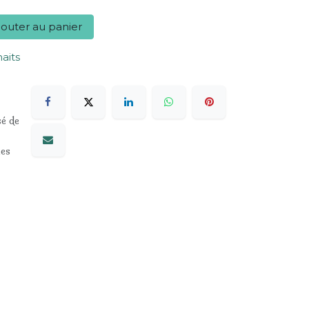
outer au panier
haits
sé de
les