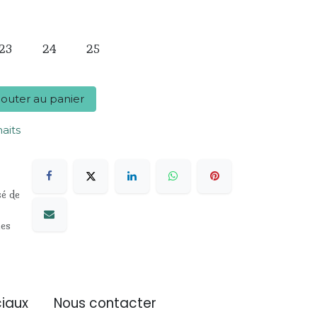
23
24
25
outer au panier
haits
sé de
les
iaux
Nous contacter