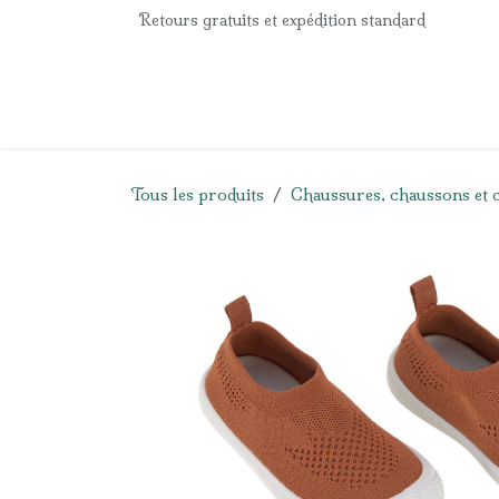
Se rendre au contenu
Retours gratuits et expédition standard
Accueil
e-Shop
Listes de naissance
Panier
Tous les produits
Chaussures, chaussons et 