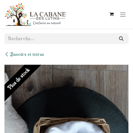
Se rendre au contenu
Bavoirs et tetras
Plus de stock