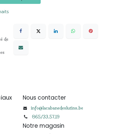
haits
sé de
les
iaux
Nous contacter
info@lacabanedeslutins.be
065/33.57.19
Notre magasin