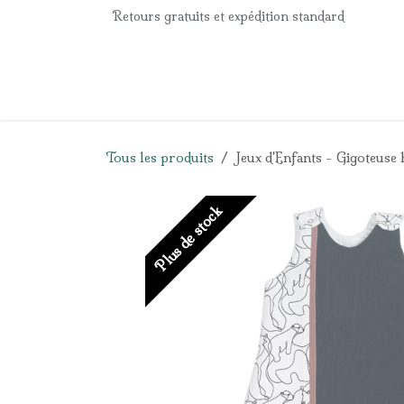
Se rendre au contenu
Retours gratuits et expédition standard
Accueil
e-Shop
Listes de naissance
Panier
Tous les produits
Jeux d'Enfants - Gigoteuse 
Plus de stock