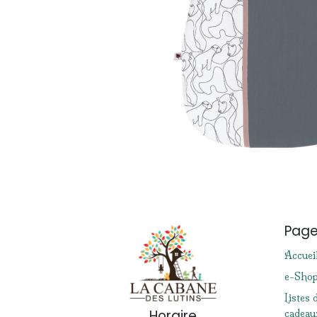
Pag
Accuei
e-Sho
Listes 
Horaire
cadeau