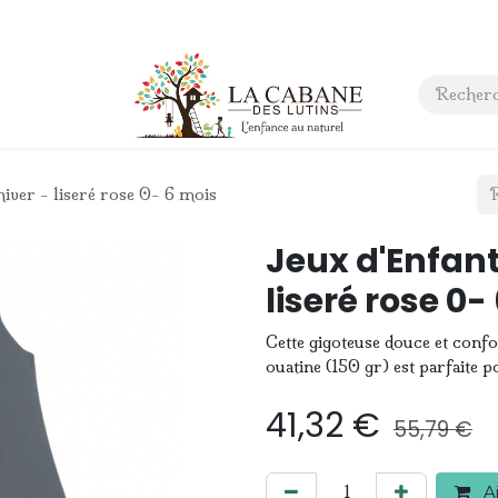
 anniversaire
Contact
hiver - liseré rose 0- 6 mois
Jeux d'Enfant
liseré rose 0-
Cette gigoteuse douce et confo
ouatine (150 gr) est parfaite 
41,32
€
55,79
€
Aj