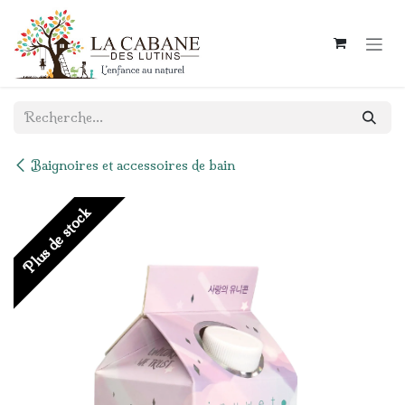
Se rendre au contenu
Baignoires et accessoires de bain
Plus de stock