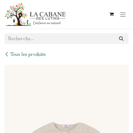
Se rendre au contenu
Tous les produits