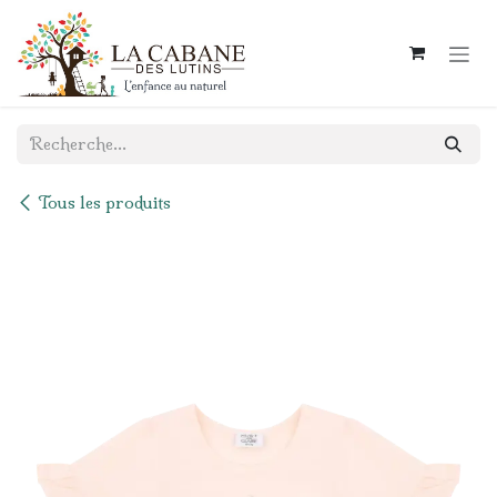
Se rendre au contenu
Tous les produits