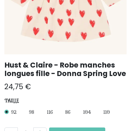
Hust & Claire - Robe manches
longues fille - Donna Spring Love
24,75
€
TAILLE
92
98
116
86
104
110