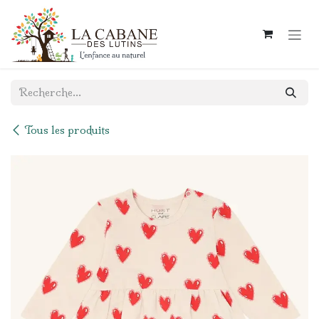
Se rendre au contenu
Tous les produits